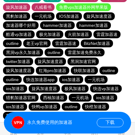
旋风加速器
八戒看书
免费vps加速器外网苹果版
黑豹加速器
一元机场
IOS加速器
旋风加速度器
加速器哪个好用
hammer加速器
hammer加速器
酷通vp加速器
极光加速器
火箭加速器
雷霆加器速
outline
老王vp官网
雷霆加器速
BitzNet加速器
黑洞vp永久加速器
outline
雷霆加速免费永久
twitter加速器
旋风加速度器
黑洞加速官网
旋风加速度器
红海pro加速器
快联加速器
outline
outline
快连加速器app
ios加速器
一元机场
ios加速器
旋风加速度器
极风加速器
快连vp加速器
猎豹加速器官网
西柚加速器
一元机场
ios加速器
ios加速器
快鸭vp加速器
outline
快橙加速器
黑洞vqn加速
永久免费使用的加速器
下载
1.355348s
首页
安卓
苹果
排行
推荐