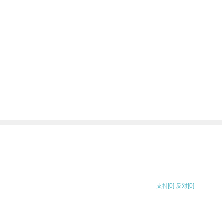
支持
[0]
反对
[0]