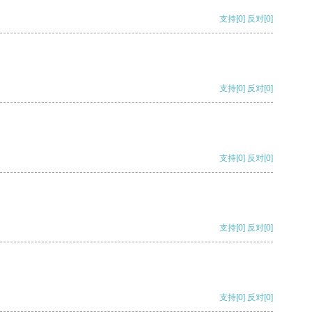
支持
[0]
反对
[0]
支持
[0]
反对
[0]
支持
[0]
反对
[0]
支持
[0]
反对
[0]
支持
[0]
反对
[0]