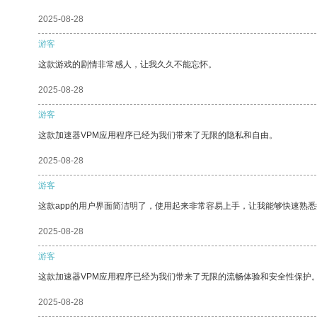
2025-08-28
游客
这款游戏的剧情非常感人，让我久久不能忘怀。
2025-08-28
游客
这款加速器VPM应用程序已经为我们带来了无限的隐私和自由。
2025-08-28
游客
这款app的用户界面简洁明了，使用起来非常容易上手，让我能够快速熟
2025-08-28
游客
这款加速器VPM应用程序已经为我们带来了无限的流畅体验和安全性保护
2025-08-28