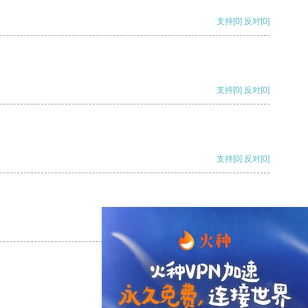
支持
[0]
反对
[0]
支持
[0]
反对
[0]
支持
[0]
反对
[0]
支持
[0]
反对
[0]
支持
[0]
反对
[0]