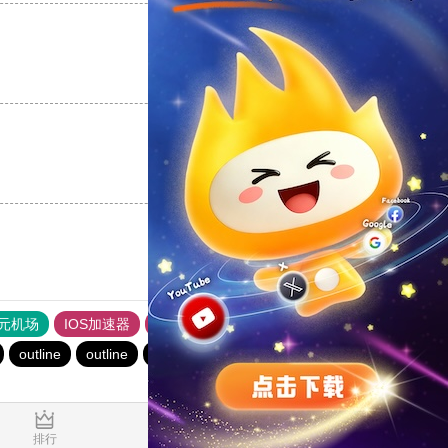
支持
[0]
反对
[0]
支持
[0]
反对
[0]
元机场
IOS加速器
旋风加速度器
hammer加速器
outline
outline
快连加速器app
ios加速器
一元机场
0.059310s
排行
推荐