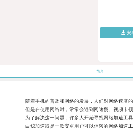
安
简介
随着手机的普及和网络的发展，人们对网络速度的
但是在使用网络时，常常会遇到网速慢、视频卡顿
为了解决这一问题，许多人开始寻找网络加速工具
白鲸加速器是一款安卓用户可以信赖的网络加速工