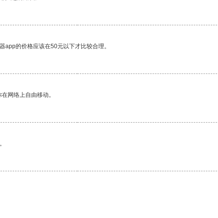
器app的价格应该在50元以下才比较合理。
你在网络上自由移动。
。