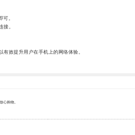
即可。
连接。
以有效提升用户在手机上的网络体验。
够放心购物。