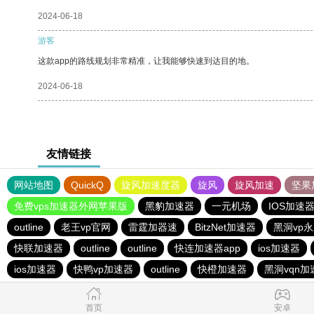
2024-06-18
游客
这款app的路线规划非常精准，让我能够快速到达目的地。
2024-06-18
友情链接
网站地图
QuickQ
旋风加速度器
旋风
旋风加速
坚果
免费vps加速器外网苹果版
黑豹加速器
一元机场
IOS加速
outline
老王vp官网
雷霆加器速
BitzNet加速器
黑洞vp
快联加速器
outline
outline
快连加速器app
ios加速器
ios加速器
快鸭vp加速器
outline
快橙加速器
黑洞vqn加
首页
安卓