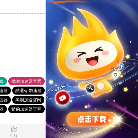
支持
[0]
反对
[0]
支持
[0]
反对
[0]
鸟
优途加速器官网
风驰加速器
旋风加速器
八戒看书
加速器
酷通vp加速器
极光加速器
火箭加速器
雷霆加器速
度器
黑洞加速官网
旋风加速度器
红海pro加速器
器
猎豹加速器官网
西柚加速器
一元机场
ios加速器
0.044258s
排行
推荐