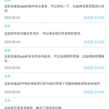
游客
这款加速器app的操作有点复杂，可以简化一下，比如将设置页面进行优
化。
2024-05-04
支持
[0]
反对
[0]
游客
这款软件的功能非常强大，可以满足我日常使用的需求。
2024-05-04
支持
[0]
反对
[0]
游客
这款加速器app的安全性有待提高，可以加强防护措施，比如增加双重验
证。
2024-05-04
支持
[0]
反对
[0]
游客
这款加速器VPM应用程序已经为我们带来了无限的隐私和安全性保护。
2024-05-04
支持
[0]
反对
[0]
游客
这款软件简直是神器，解决了我所有问题。