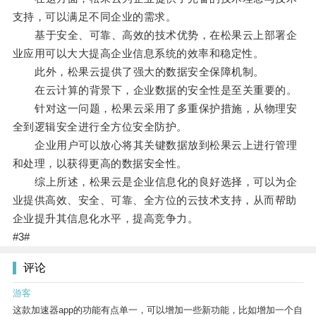
支持，可以满足不同企业的需求。
基于安全、可靠、高效的技术优势，在松果云上部署企
业应用可以大大提高企业信息系统的效率和稳定性。
此外，松果云提供了强大的数据安全保障机制。
在云计算的背景下，企业数据的安全性是至关重要的。
针对这一问题，松果云采用了多重保护措施，从物理安
全到逻辑安全进行全方位安全防护。
企业用户可以放心将其关键数据放到松果云上进行管理
和处理，以获得更高的数据安全性。
综上所述，松果云是企业信息化的良好选择，可以为企
业提供高效、安全、可靠、全方位的云技术支持，从而帮助
企业提升其信息化水平，提高竞争力。
#3#
评论
游客
这款加速器app的功能有点单一，可以增加一些新功能，比如增加一个自