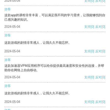
2024-05-04
支持
[0]
反对
[0]
游客
这款app的课程非常丰富，可以满足我不同的学习需求，让我能够找到自
己感兴趣的知识。
2024-05-04
支持
[0]
反对
[0]
游客
这款游戏的剧情非常感人，让我久久不能忘怀。
2024-05-04
支持
[0]
反对
[0]
游客
这款加速器VPM应用程序可以给你提供最高速度和安全性的连接，并帮
助你在网络上自由移动。
2024-05-04
支持
[0]
反对
[0]
游客
这款游戏的剧情非常感人，让我久久不能忘怀。
2024-05-04
支持
[0]
反对
[0]