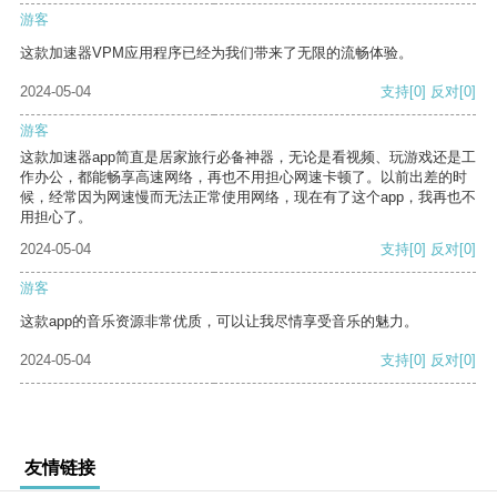
游客
这款加速器VPM应用程序已经为我们带来了无限的流畅体验。
2024-05-04
支持
[0]
反对
[0]
游客
这款加速器app简直是居家旅行必备神器，无论是看视频、玩游戏还是工
作办公，都能畅享高速网络，再也不用担心网速卡顿了。以前出差的时
候，经常因为网速慢而无法正常使用网络，现在有了这个app，我再也不
用担心了。
2024-05-04
支持
[0]
反对
[0]
游客
这款app的音乐资源非常优质，可以让我尽情享受音乐的魅力。
2024-05-04
支持
[0]
反对
[0]
友情链接