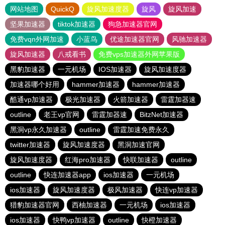
网站地图
QuickQ
旋风加速度器
旋风
旋风加速
坚果加速器
tiktok加速器
狗急加速器官网
免费vqn外网加速
小蓝鸟
优途加速器官网
风驰加速器
旋风加速器
八戒看书
免费vps加速器外网苹果版
黑豹加速器
一元机场
IOS加速器
旋风加速度器
加速器哪个好用
hammer加速器
hammer加速器
酷通vp加速器
极光加速器
火箭加速器
雷霆加器速
outline
老王vp官网
雷霆加器速
BitzNet加速器
黑洞vp永久加速器
outline
雷霆加速免费永久
twitter加速器
旋风加速度器
黑洞加速官网
旋风加速度器
红海pro加速器
快联加速器
outline
outline
快连加速器app
ios加速器
一元机场
ios加速器
旋风加速度器
极风加速器
快连vp加速器
猎豹加速器官网
西柚加速器
一元机场
ios加速器
ios加速器
快鸭vp加速器
outline
快橙加速器