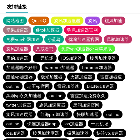
友情链接
网站地图
QuickQ
旋风加速度器
旋风
旋风加速
坚果加速器
tiktok加速器
狗急加速器官网
免费vqn外网加速
小蓝鸟
优途加速器官网
风驰加速器
旋风加速器
八戒看书
免费vps加速器外网苹果版
黑豹加速器
一元机场
IOS加速器
旋风加速度器
加速器哪个好用
hammer加速器
hammer加速器
酷通vp加速器
极光加速器
火箭加速器
雷霆加器速
outline
老王vp官网
雷霆加器速
BitzNet加速器
黑洞vp永久加速器
outline
雷霆加速免费永久
twitter加速器
旋风加速度器
黑洞加速官网
旋风加速度器
红海pro加速器
快联加速器
outline
outline
快连加速器app
ios加速器
一元机场
ios加速器
旋风加速度器
极风加速器
快连vp加速器