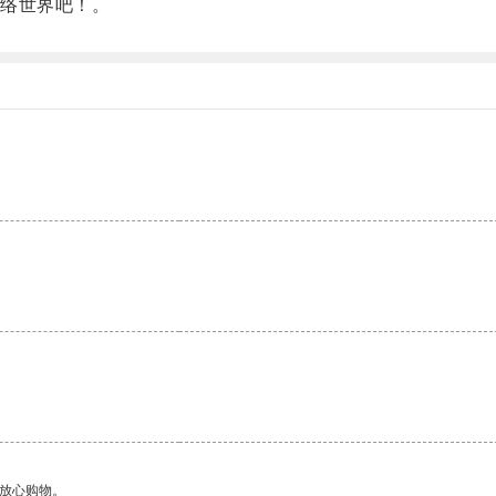
络世界吧！。
够放心购物。