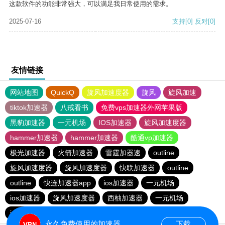
这款软件的功能非常强大，可以满足我日常使用的需求。
2025-07-16
支持
[0]
反对
[0]
友情链接
网站地图
QuickQ
旋风加速度器
旋风
旋风加速
tiktok加速器
八戒看书
免费vps加速器外网苹果版
黑豹加速器
一元机场
IOS加速器
旋风加速度器
hammer加速器
hammer加速器
酷通vp加速器
极光加速器
火箭加速器
雷霆加器速
outline
旋风加速度器
旋风加速度器
快联加速器
outline
outline
快连加速器app
ios加速器
一元机场
ios加速器
旋风加速度器
西柚加速器
一元机场
ios加速器
ios加速器
outline
永久免费使用的加速器
下载