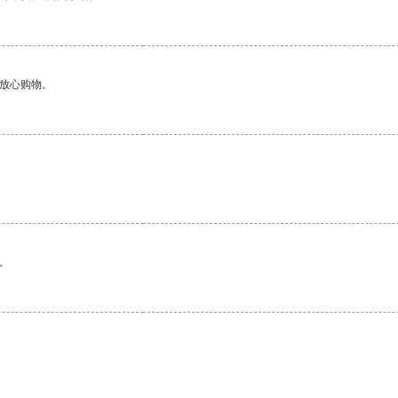
够放心购物。
。